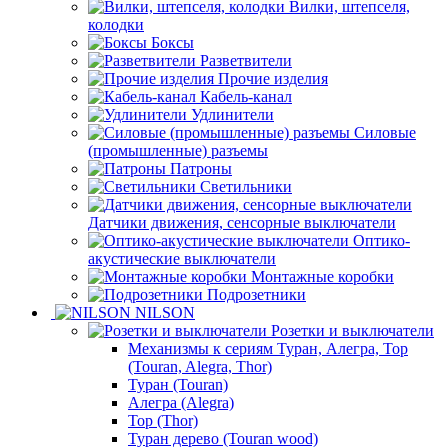
Вилки, штепселя,
колодки
Боксы
Разветвители
Прочие изделия
Кабель-канал
Удлинители
Силовые
(промышленные) разъемы
Патроны
Светильники
Датчики движения, сенсорные выключатели
Оптико-
акустические выключатели
Монтажные коробки
Подрозетники
NILSON
Розетки и выключатели
Механизмы к сериям Туран, Алегра, Тор
(Touran, Alegra, Thor)
Туран (Touran)
Алегра (Alegra)
Тор (Thor)
Туран дерево (Touran wood)