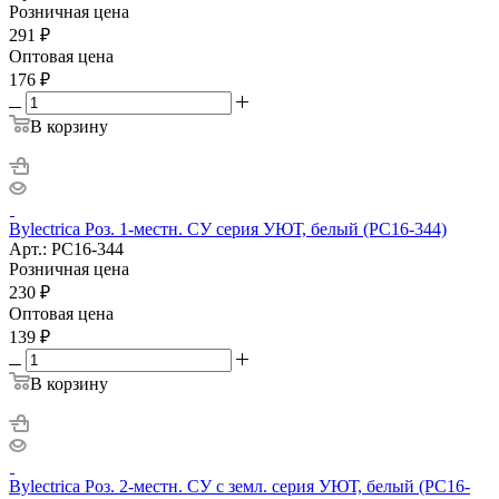
Розничная цена
291
₽
Оптовая цена
176
₽
В корзину
Bylectrica Роз. 1-местн. СУ серия УЮТ, белый (РС16-344)
Арт.: РС16-344
Розничная цена
230
₽
Оптовая цена
139
₽
В корзину
Bylectrica Роз. 2-местн. СУ с земл. серия УЮТ, белый (РС16-