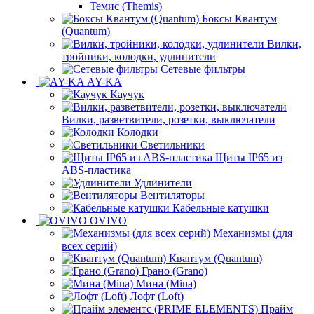
Темис (Themis)
Боксы Квантум
(Quantum)
Вилки,
тройники, колодки, удлинители
Сетевые фильтры
AY-KA
Каучук
Вилки, разветвители, розетки, выключатели
Колодки
Светильники
Щиты IP65 из
ABS-пластика
Удлинители
Вентиляторы
Кабельные катушки
OVIVO
Механизмы (для
всех серий)
Квантум (Quantum)
Грано (Grano)
Мина (Mina)
Лофт (Loft)
Прайм