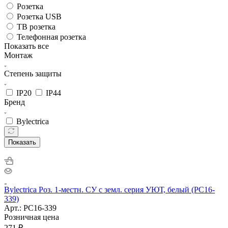
Розетка
Розетка USB
ТВ розетка
Телефонная розетка
Показать все
Монтаж
Степень защиты
IP20
IP44
Бренд
Bylectrica
Показать
Bylectrica Роз. 1-местн. СУ с земл. серия УЮТ, белый (РС16-
339)
Арт.: РС16-339
Розничная цена
271
₽