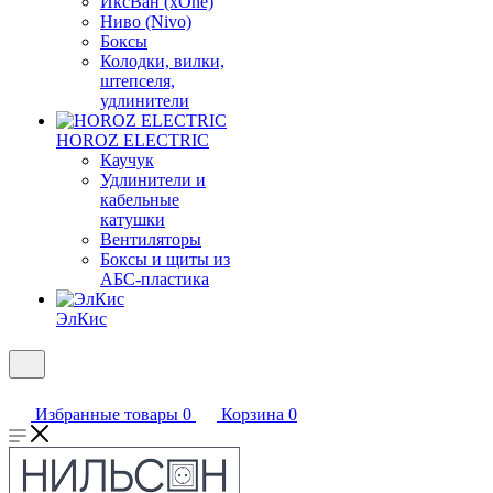
ИксВан (xOne)
Ниво (Nivo)
Боксы
Колодки, вилки,
штепселя,
удлинители
HOROZ ELECTRIC
Каучук
Удлинители и
кабельные
катушки
Вентиляторы
Боксы и щиты из
АБС-пластика
ЭлКис
Избранные товары
0
Корзина
0