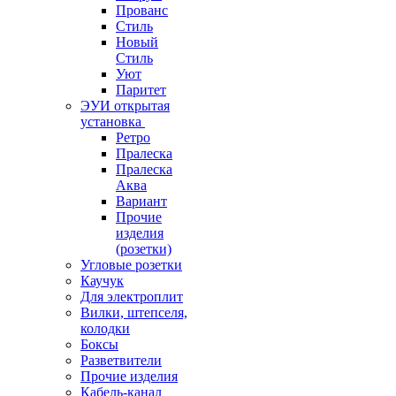
Прованс
Стиль
Новый
Стиль
Уют
Паритет
ЭУИ открытая
установка
Ретро
Пралеска
Пралеска
Аква
Вариант
Прочие
изделия
(розетки)
Угловые розетки
Каучук
Для электроплит
Вилки, штепселя,
колодки
Боксы
Разветвители
Прочие изделия
Кабель-канал