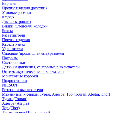
Вариант
Прочие изделия (розетки)
Угловые розетки
Каучук
Для электроплит
Вилки, штепселя, колодки
Боксы
Разветвители
Прочие изделия
Кабель-канал
Удлинители
Силовые (промышленные) разъемы
Патроны
Светильники
Датчики движения, сенсорные выключатели
Оптико-акустические выключатели
Монтажные коробки
Подрозетники
NILSON
Розетки и выключатели
Механизмы к сериям Туран, Алегра, Тор (Touran, Alegra, Thor)
Туран (Touran)
Алегра (Alegra)
Тор (Thor)
Туран дерево (Touran wood)