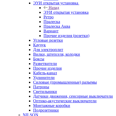
ЭУИ открытая установка
Назад
ЭУИ открытая установка
Ретро
Пралеска
Пралеска Аква
Вариант
Прочие изделия (розетки)
Угловые розетки
Каучук
Для электроплит
Вилки, штепселя, колодки
Боксы
Разветвители
Прочие изделия
Кабель-канал
Удлинители
Силовые (промышленные) разъемы
Патроны
Светильники
Датчики движения, сенсорные выключатели
Оптико-акустические выключатели
Монтажные коробки
Подрозетники
NILSON