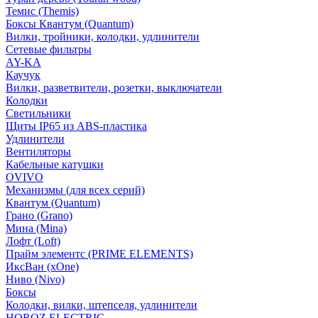
Темис (Themis)
Боксы Квантум (Quantum)
Вилки, тройники, колодки, удлинители
Сетевые фильтры
AY-KA
Каучук
Вилки, разветвители, розетки, выключатели
Колодки
Светильники
Щиты IP65 из ABS-пластика
Удлинители
Вентиляторы
Кабельные катушки
OVIVO
Механизмы (для всех серий)
Квантум (Quantum)
Грано (Grano)
Мина (Mina)
Лофт (Loft)
Прайм элементс (PRIME ELEMENTS)
ИксВан (xOne)
Ниво (Nivo)
Боксы
Колодки, вилки, штепселя, удлинители
HOROZ ELECTRIC