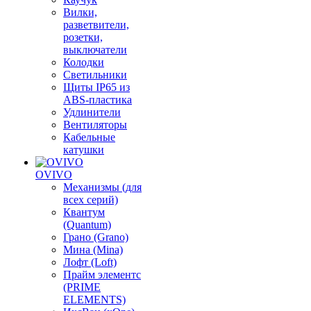
Вилки,
разветвители,
розетки,
выключатели
Колодки
Светильники
Щиты IP65 из
ABS-пластика
Удлинители
Вентиляторы
Кабельные
катушки
OVIVO
Механизмы (для
всех серий)
Квантум
(Quantum)
Грано (Grano)
Мина (Mina)
Лофт (Loft)
Прайм элементс
(PRIME
ELEMENTS)