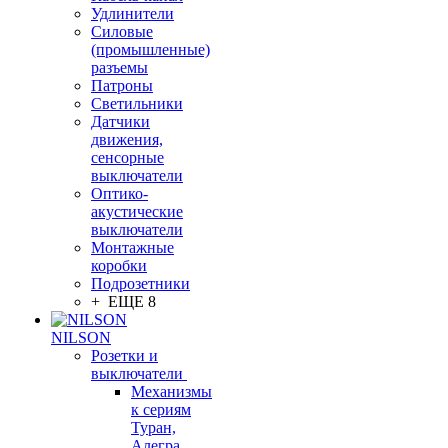
Удлинители
Силовые
(промышленные)
разъемы
Патроны
Светильники
Датчики
движения,
сенсорные
выключатели
Оптико-
акустические
выключатели
Монтажные
коробки
Подрозетники
+ ЕЩЕ 8
NILSON
Розетки и
выключатели
Механизмы
к сериям
Туран,
Алегра,