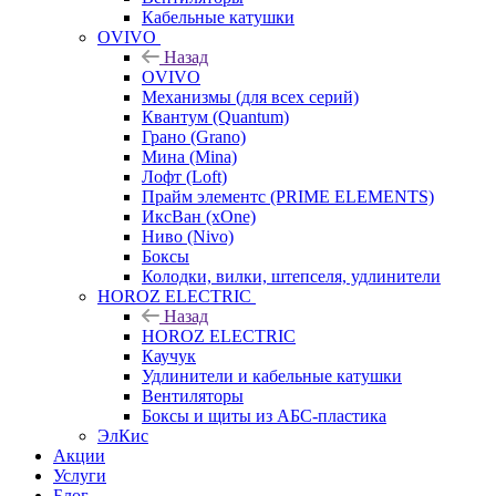
Кабельные катушки
OVIVO
Назад
OVIVO
Механизмы (для всех серий)
Квантум (Quantum)
Грано (Grano)
Мина (Mina)
Лофт (Loft)
Прайм элементс (PRIME ELEMENTS)
ИксВан (xOne)
Ниво (Nivo)
Боксы
Колодки, вилки, штепселя, удлинители
HOROZ ELECTRIC
Назад
HOROZ ELECTRIC
Каучук
Удлинители и кабельные катушки
Вентиляторы
Боксы и щиты из АБС-пластика
ЭлКис
Акции
Услуги
Блог