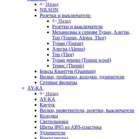
Назад
NILSON
Розетки и выключатели
Назад
Розетки и выключатели
Механизмы к сериям Туран, Алегра,
Тор (Touran, Alegra, Thor)
Туран (Touran)
Алегра (Alegra)
Тор (Thor)
Туран дерево (Touran wood)
Темис (Themis)
Боксы Квантум (Quantum)
Вилки, тройники, колодки, удлинители
Сетевые фильтры
AY-KA
Назад
AY-KA
Каучук
Вилки, разветвители, розетки, выключатели
Колодки
Светильники
Щиты IP65 из ABS-пластика
Удлинители
Вентиляторы