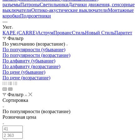
разъемы
Патроны
Светильники
Датчики движения, сенсорные
выключатели
Оптико-акустические выключатели
Монтажные
коробки
Подрозетники
—
Уют
КАРЕ (CARRE)
Аструм
Прованс
Стиль
Новый Стиль
Паритет
Фильтр
По умолчанию (возрастание)
По популярности (убывание)
По популярности (возрастание)
По алфавиту (убывание)
По алфавиту (возрастание)
По цене (убывание)
По цене (возрастание)
Фильтр
Сортировка
По популярности (возрастание)
Розничная цена