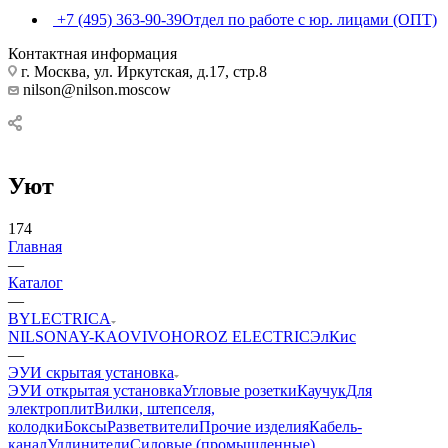
+7 (495) 363-90-39
Отдел по работе с юр. лицами (ОПТ)
Контактная информация
г. Москва, ул. Иркутская, д.17, стр.8
nilson@nilson.moscow
Уют
174
Главная
—
Каталог
—
BYLECTRICA
NILSON
AY-KA
OVIVO
HOROZ ELECTRIC
ЭлКис
—
ЭУИ скрытая установка
ЭУИ открытая установка
Угловые розетки
Каучук
Для
электроплит
Вилки, штепселя,
колодки
Боксы
Разветвители
Прочие изделия
Кабель-
канал
Удлинители
Силовые (промышленные)