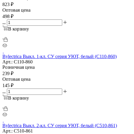
823
₽
Оптовая цена
498
₽
В корзину
Bylectrica Выкл. 1-кл. СУ серия УЮТ, белый (С110-860)
Арт.: С110-860
Розничная цена
239
₽
Оптовая цена
145
₽
В корзину
Bylectrica Выкл. 2-кл. СУ серия УЮТ, белый (С510-861)
Арт.: С510-861