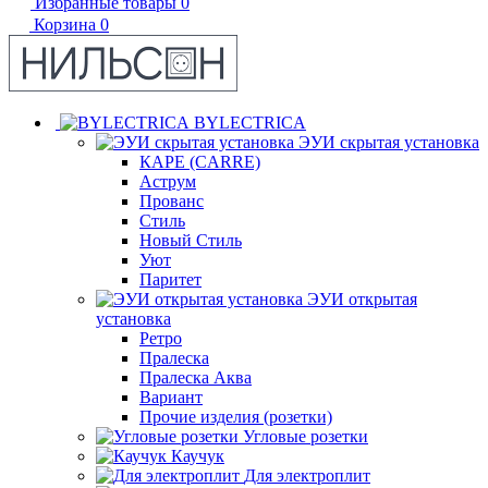
Избранные товары
0
Корзина
0
BYLECTRICA
ЭУИ скрытая установка
КАРЕ (CARRE)
Аструм
Прованс
Стиль
Новый Стиль
Уют
Паритет
ЭУИ открытая
установка
Ретро
Пралеска
Пралеска Аква
Вариант
Прочие изделия (розетки)
Угловые розетки
Каучук
Для электроплит