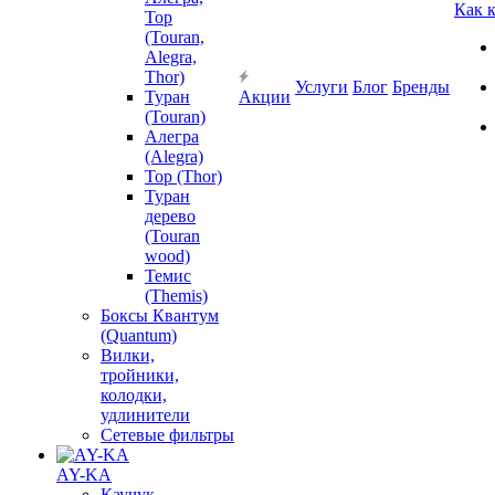
Как 
Тор
(Touran,
Alegra,
Thor)
Услуги
Блог
Бренды
Туран
Акции
(Touran)
Алегра
(Alegra)
Тор (Thor)
Туран
дерево
(Touran
wood)
Темис
(Themis)
Боксы Квантум
(Quantum)
Вилки,
тройники,
колодки,
удлинители
Сетевые фильтры
AY-KA
Каучук