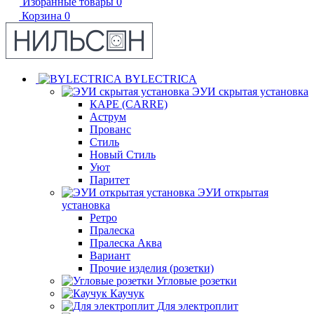
Избранные товары
0
Корзина
0
BYLECTRICA
ЭУИ скрытая установка
КАРЕ (CARRE)
Аструм
Прованс
Стиль
Новый Стиль
Уют
Паритет
ЭУИ открытая
установка
Ретро
Пралеска
Пралеска Аква
Вариант
Прочие изделия (розетки)
Угловые розетки
Каучук
Для электроплит