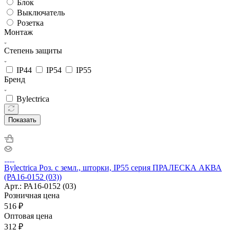
Блок
Выключатель
Розетка
Монтаж
Степень защиты
IP44
IP54
IP55
Бренд
Bylectrica
Показать
Bylectrica Роз. с земл., шторки, IP55 серия ПРАЛЕСКА АКВА
(РА16-0152 (03))
Арт.: РА16-0152 (03)
Розничная цена
516
₽
Оптовая цена
312
₽