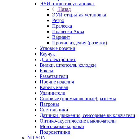
ЭУИ открытая установка
Назад
ЭУИ открытая установка
Ретро
Пралеска
Пралеска Аква
Вариант
Прочие изделия (розетки)
Угловые розетки
Каучук
Для электроплит
Вилки, штепселя, колодки
Боксы
Разветвители
Прочие изделия
Кабель-канал
Удлинители
Силовые (промышленные) разъемы
Патроны
Светильники
Датчики движения, сенсорные выключатели
Оптико-акустические выключатели
Монтажные коробки
Подрозетники
NILSON