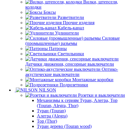
Вилки, штепселя,
колодки
Боксы
Разветвители
Прочие изделия
Кабель-канал
Удлинители
Силовые
(промышленные) разъемы
Патроны
Светильники
Датчики движения, сенсорные выключатели
Оптико-
акустические выключатели
Монтажные коробки
Подрозетники
NILSON
Розетки и выключатели
Механизмы к сериям Туран, Алегра, Тор
(Touran, Alegra, Thor)
Туран (Touran)
Алегра (Alegra)
Тор (Thor)
Туран дерево (Touran wood)