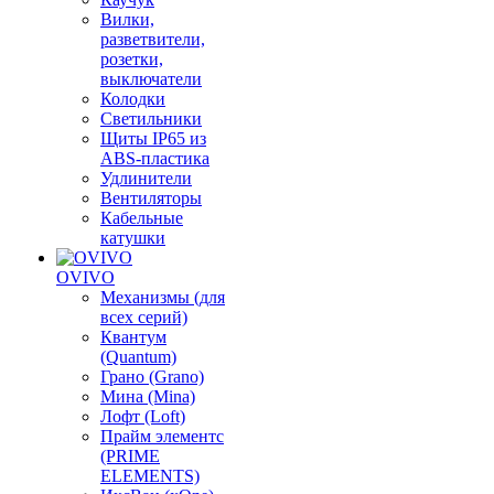
Вилки,
разветвители,
розетки,
выключатели
Колодки
Светильники
Щиты IP65 из
ABS-пластика
Удлинители
Вентиляторы
Кабельные
катушки
OVIVO
Механизмы (для
всех серий)
Квантум
(Quantum)
Грано (Grano)
Мина (Mina)
Лофт (Loft)
Прайм элементс
(PRIME
ELEMENTS)