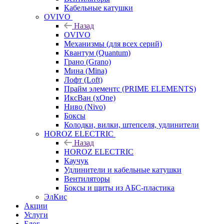
Кабельные катушки
OVIVO
Назад
OVIVO
Механизмы (для всех серий)
Квантум (Quantum)
Грано (Grano)
Мина (Mina)
Лофт (Loft)
Прайм элементс (PRIME ELEMENTS)
ИксВан (xOne)
Ниво (Nivo)
Боксы
Колодки, вилки, штепселя, удлинители
HOROZ ELECTRIC
Назад
HOROZ ELECTRIC
Каучук
Удлинители и кабельные катушки
Вентиляторы
Боксы и щиты из АБС-пластика
ЭлКис
Акции
Услуги
Блог