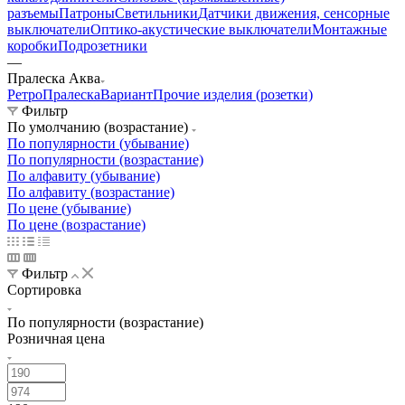
разъемы
Патроны
Светильники
Датчики движения, сенсорные
выключатели
Оптико-акустические выключатели
Монтажные
коробки
Подрозетники
—
Пралеска Аква
Ретро
Пралеска
Вариант
Прочие изделия (розетки)
Фильтр
По умолчанию (возрастание)
По популярности (убывание)
По популярности (возрастание)
По алфавиту (убывание)
По алфавиту (возрастание)
По цене (убывание)
По цене (возрастание)
Фильтр
Сортировка
По популярности (возрастание)
Розничная цена