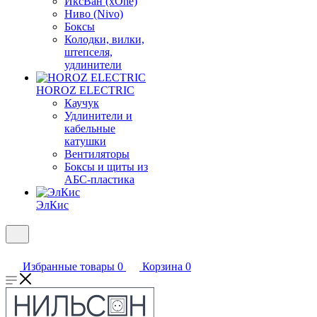
ИксВан (xOne)
Ниво (Nivo)
Боксы
Колодки, вилки,
штепселя,
удлинители
HOROZ ELECTRIC
Каучук
Удлинители и
кабельные
катушки
Вентиляторы
Боксы и щиты из
АБС-пластика
ЭлКис
Избранные товары
0
Корзина
0