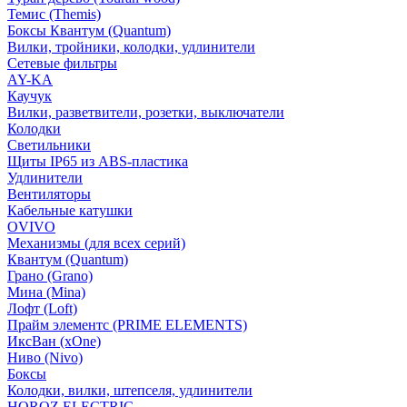
Темис (Themis)
Боксы Квантум (Quantum)
Вилки, тройники, колодки, удлинители
Сетевые фильтры
AY-KA
Каучук
Вилки, разветвители, розетки, выключатели
Колодки
Светильники
Щиты IP65 из ABS-пластика
Удлинители
Вентиляторы
Кабельные катушки
OVIVO
Механизмы (для всех серий)
Квантум (Quantum)
Грано (Grano)
Мина (Mina)
Лофт (Loft)
Прайм элементс (PRIME ELEMENTS)
ИксВан (xOne)
Ниво (Nivo)
Боксы
Колодки, вилки, штепселя, удлинители
HOROZ ELECTRIC