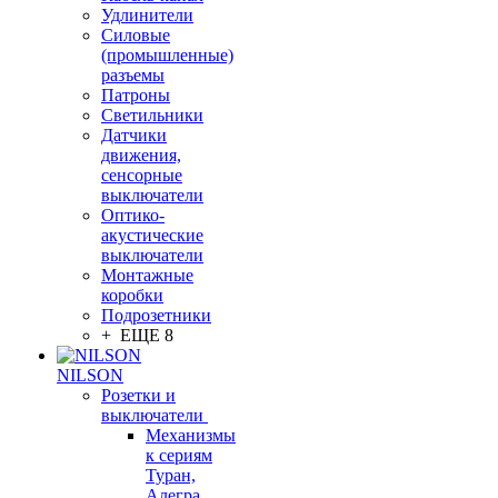
Удлинители
Силовые
(промышленные)
разъемы
Патроны
Светильники
Датчики
движения,
сенсорные
выключатели
Оптико-
акустические
выключатели
Монтажные
коробки
Подрозетники
+ ЕЩЕ 8
NILSON
Розетки и
выключатели
Механизмы
к сериям
Туран,
Алегра,