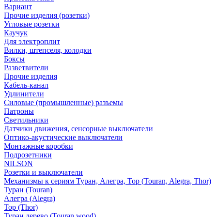
Вариант
Прочие изделия (розетки)
Угловые розетки
Каучук
Для электроплит
Вилки, штепселя, колодки
Боксы
Разветвители
Прочие изделия
Кабель-канал
Удлинители
Силовые (промышленные) разъемы
Патроны
Светильники
Датчики движения, сенсорные выключатели
Оптико-акустические выключатели
Монтажные коробки
Подрозетники
NILSON
Розетки и выключатели
Механизмы к сериям Туран, Алегра, Тор (Touran, Alegra, Thor)
Туран (Touran)
Алегра (Alegra)
Тор (Thor)
Туран дерево (Touran wood)