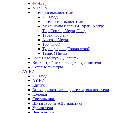
Назад
NILSON
Розетки и выключатели
Назад
Розетки и выключатели
Механизмы к сериям Туран, Алегра,
Тор (Touran, Alegra, Thor)
Туран (Touran)
Алегра (Alegra)
Тор (Thor)
Туран дерево (Touran wood)
Темис (Themis)
Боксы Квантум (Quantum)
Вилки, тройники, колодки, удлинители
Сетевые фильтры
AY-KA
Назад
AY-KA
Каучук
Вилки, разветвители, розетки, выключатели
Колодки
Светильники
Щиты IP65 из ABS-пластика
Удлинители
Вентиляторы