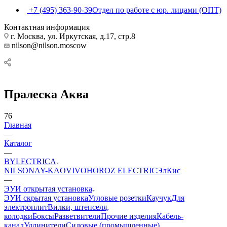
+7 (495) 363-90-39
Отдел по работе с юр. лицами (ОПТ)
Контактная информация
г. Москва, ул. Иркутская, д.17, стр.8
nilson@nilson.moscow
Пралеска Аква
76
Главная
—
Каталог
—
BYLECTRICA
NILSON
AY-KA
OVIVO
HOROZ ELECTRIC
ЭлКис
—
ЭУИ открытая установка
ЭУИ скрытая установка
Угловые розетки
Каучук
Для
электроплит
Вилки, штепселя,
колодки
Боксы
Разветвители
Прочие изделия
Кабель-
канал
Удлинители
Силовые (промышленные)