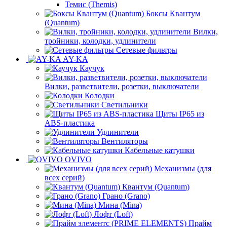
Темис (Themis)
Боксы Квантум
(Quantum)
Вилки,
тройники, колодки, удлинители
Сетевые фильтры
AY-KA
Каучук
Вилки, разветвители, розетки, выключатели
Колодки
Светильники
Щиты IP65 из
ABS-пластика
Удлинители
Вентиляторы
Кабельные катушки
OVIVO
Механизмы (для
всех серий)
Квантум (Quantum)
Грано (Grano)
Мина (Mina)
Лофт (Loft)
Прайм