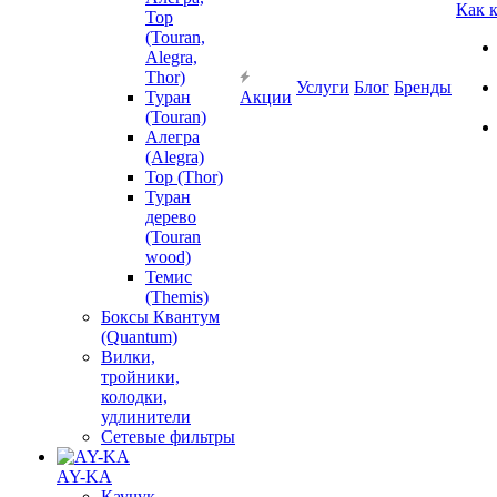
Как 
Тор
(Touran,
Alegra,
Thor)
Услуги
Блог
Бренды
Туран
Акции
(Touran)
Алегра
(Alegra)
Тор (Thor)
Туран
дерево
(Touran
wood)
Темис
(Themis)
Боксы Квантум
(Quantum)
Вилки,
тройники,
колодки,
удлинители
Сетевые фильтры
AY-KA
Каучук