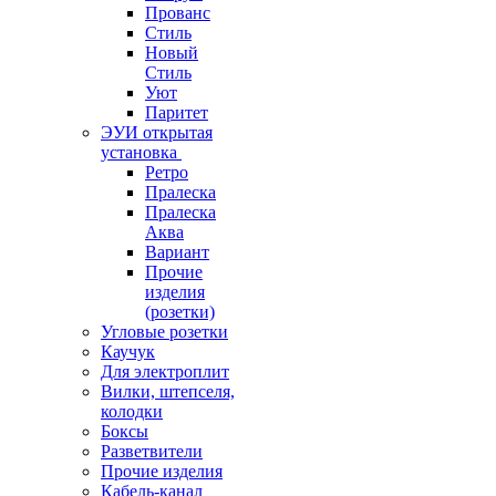
Прованс
Стиль
Новый
Стиль
Уют
Паритет
ЭУИ открытая
установка
Ретро
Пралеска
Пралеска
Аква
Вариант
Прочие
изделия
(розетки)
Угловые розетки
Каучук
Для электроплит
Вилки, штепселя,
колодки
Боксы
Разветвители
Прочие изделия
Кабель-канал