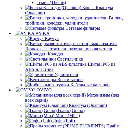
Темис (Themis)
Боксы Квантум
(Quantum)
Вилки,
тройники, колодки, удлинители
Сетевые фильтры
AY-KA
Каучук
Вилки, разветвители, розетки, выключатели
Колодки
Светильники
Щиты IP65 из
ABS-пластика
Удлинители
Вентиляторы
Кабельные катушки
OVIVO
Механизмы (для
всех серий)
Квантум (Quantum)
Грано (Grano)
Мина (Mina)
Лофт (Loft)
Прайм