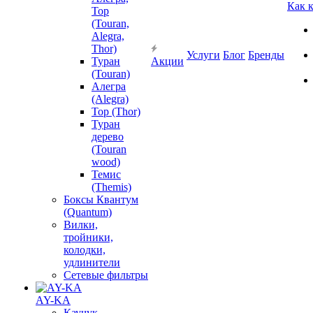
Как 
Тор
(Touran,
Alegra,
Thor)
Услуги
Блог
Бренды
Туран
Акции
(Touran)
Алегра
(Alegra)
Тор (Thor)
Туран
дерево
(Touran
wood)
Темис
(Themis)
Боксы Квантум
(Quantum)
Вилки,
тройники,
колодки,
удлинители
Сетевые фильтры
AY-KA
Каучук