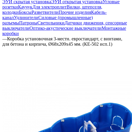
ЭУИ скрытая установка
ЭУИ открытая установка
Угловые
розетки
Каучук
Для электроплит
Вилки, штепселя,
колодки
Боксы
Разветвители
Прочие изделия
Кабель-
канал
Удлинители
Силовые (промышленные)
разъемы
Патроны
Светильники
Датчики движения, сенсорные
выключатели
Оптико-акустические выключатели
Монтажные
коробки
—
Коробка установочная 3-местн. евростандарт, с винтами,
для бетона и кирпича, Ø68х209х45 мм. (КЕ-502 исп.1)