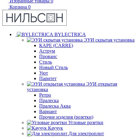
Избранные товары
0
Корзина
0
BYLECTRICA
ЭУИ скрытая установка
КАРЕ (CARRE)
Аструм
Прованс
Стиль
Новый Стиль
Уют
Паритет
ЭУИ открытая
установка
Ретро
Пралеска
Пралеска Аква
Вариант
Прочие изделия (розетки)
Угловые розетки
Каучук
Для электроплит