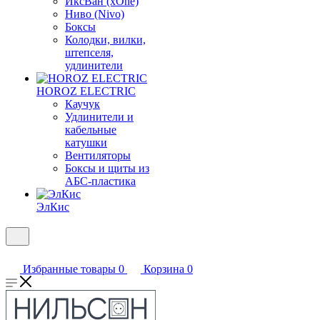
ИксВан (xOne)
Ниво (Nivo)
Боксы
Колодки, вилки,
штепселя,
удлинители
HOROZ ELECTRIC
Каучук
Удлинители и
кабельные
катушки
Вентиляторы
Боксы и щиты из
АБС-пластика
ЭлКис
Избранные товары
0
Корзина
0