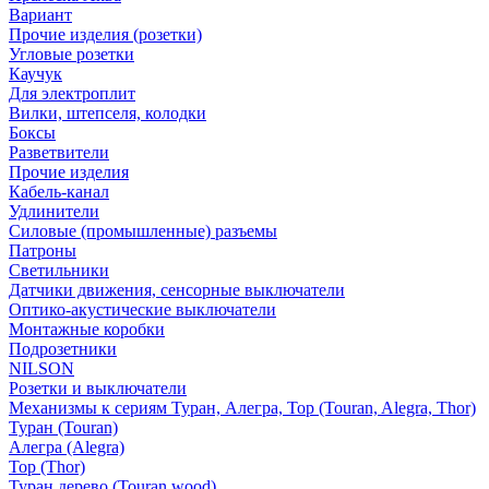
Вариант
Прочие изделия (розетки)
Угловые розетки
Каучук
Для электроплит
Вилки, штепселя, колодки
Боксы
Разветвители
Прочие изделия
Кабель-канал
Удлинители
Силовые (промышленные) разъемы
Патроны
Светильники
Датчики движения, сенсорные выключатели
Оптико-акустические выключатели
Монтажные коробки
Подрозетники
NILSON
Розетки и выключатели
Механизмы к сериям Туран, Алегра, Тор (Touran, Alegra, Thor)
Туран (Touran)
Алегра (Alegra)
Тор (Thor)
Туран дерево (Touran wood)