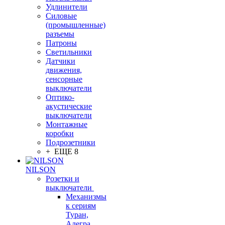
Удлинители
Силовые
(промышленные)
разъемы
Патроны
Светильники
Датчики
движения,
сенсорные
выключатели
Оптико-
акустические
выключатели
Монтажные
коробки
Подрозетники
+ ЕЩЕ 8
NILSON
Розетки и
выключатели
Механизмы
к сериям
Туран,
Алегра,