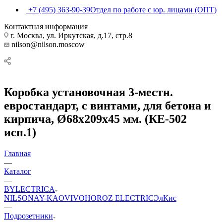
+7 (495) 363-90-39
Отдел по работе с юр. лицами (ОПТ)
Контактная информация
г. Москва, ул. Иркутская, д.17, стр.8
nilson@nilson.moscow
Коробка установочная 3-местн.
евростандарт, с винтами, для бетона и
кирпича, Ø68х209х45 мм. (КЕ-502
исп.1)
Главная
—
Каталог
—
BYLECTRICA
NILSON
AY-KA
OVIVO
HOROZ ELECTRIC
ЭлКис
—
Подрозетники