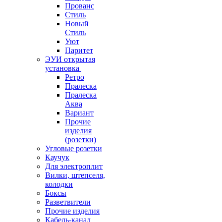
Прованс
Стиль
Новый
Стиль
Уют
Паритет
ЭУИ открытая
установка
Ретро
Пралеска
Пралеска
Аква
Вариант
Прочие
изделия
(розетки)
Угловые розетки
Каучук
Для электроплит
Вилки, штепселя,
колодки
Боксы
Разветвители
Прочие изделия
Кабель-канал