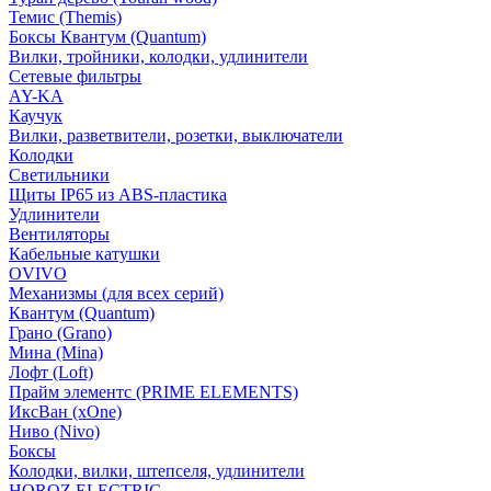
Темис (Themis)
Боксы Квантум (Quantum)
Вилки, тройники, колодки, удлинители
Сетевые фильтры
AY-KA
Каучук
Вилки, разветвители, розетки, выключатели
Колодки
Светильники
Щиты IP65 из ABS-пластика
Удлинители
Вентиляторы
Кабельные катушки
OVIVO
Механизмы (для всех серий)
Квантум (Quantum)
Грано (Grano)
Мина (Mina)
Лофт (Loft)
Прайм элементс (PRIME ELEMENTS)
ИксВан (xOne)
Ниво (Nivo)
Боксы
Колодки, вилки, штепселя, удлинители
HOROZ ELECTRIC