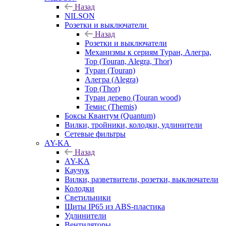
Назад
NILSON
Розетки и выключатели
Назад
Розетки и выключатели
Механизмы к сериям Туран, Алегра,
Тор (Touran, Alegra, Thor)
Туран (Touran)
Алегра (Alegra)
Тор (Thor)
Туран дерево (Touran wood)
Темис (Themis)
Боксы Квантум (Quantum)
Вилки, тройники, колодки, удлинители
Сетевые фильтры
AY-KA
Назад
AY-KA
Каучук
Вилки, разветвители, розетки, выключатели
Колодки
Светильники
Щиты IP65 из ABS-пластика
Удлинители
Вентиляторы