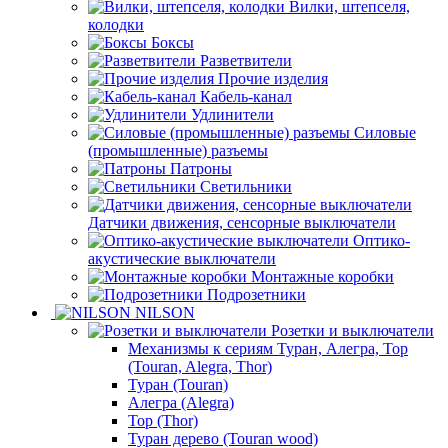
Вилки, штепселя,
колодки
Боксы
Разветвители
Прочие изделия
Кабель-канал
Удлинители
Силовые
(промышленные) разъемы
Патроны
Светильники
Датчики движения, сенсорные выключатели
Оптико-
акустические выключатели
Монтажные коробки
Подрозетники
NILSON
Розетки и выключатели
Механизмы к сериям Туран, Алегра, Тор
(Touran, Alegra, Thor)
Туран (Touran)
Алегра (Alegra)
Тор (Thor)
Туран дерево (Touran wood)