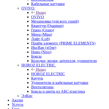
Кабельные катушки
OVIVO
Назад
OVIVO
Механизмы (для всех серий)
Квантум (Quantum)
Грано (Grano)
Мина (Mina)
Лофт (Loft)
Прайм элементс (PRIME ELEMENTS)
ИксВан (xOne)
Ниво (Nivo)
Боксы
Колодки, вилки, штепселя, удлинители
HOROZ ELECTRIC
Назад
HOROZ ELECTRIC
Каучук
Удлинители и кабельные катушки
Вентиляторы
Боксы и щиты из АБС-пластика
ЭлКис
Акции
Услуги
Блог