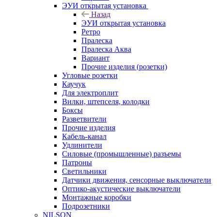
ЭУИ открытая установка
Назад
ЭУИ открытая установка
Ретро
Пралеска
Пралеска Аква
Вариант
Прочие изделия (розетки)
Угловые розетки
Каучук
Для электроплит
Вилки, штепселя, колодки
Боксы
Разветвители
Прочие изделия
Кабель-канал
Удлинители
Силовые (промышленные) разъемы
Патроны
Светильники
Датчики движения, сенсорные выключатели
Оптико-акустические выключатели
Монтажные коробки
Подрозетники
NILSON