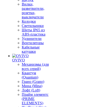
Вилки,
разветвители,
розетки,
выключатели
Колодки
Светильники
Щиты IP65 из
ABS-пластика
Удлинители
Вентиляторы
Кабельные
катушки
OVIVO
Механизмы (для
всех серий)
Квантум
(Quantum)
Грано (Grano)
Мина (Mina)
Лофт (Loft)
Прайм элементс
(PRIME
ELEMENTS)