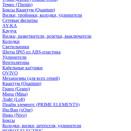
Темис (Themis)
Боксы Квантум (Quantum)
Вилки, тройники, колодки, удлинители
Сетевые фильтры
AY-KA
Каучук
Вилки, разветвители, розетки, выключатели
Колодки
Светильники
Щиты IP65 из ABS-пластика
Удлинители
Вентиляторы
Кабельные катушки
OVIVO
Механизмы (для всех серий)
Квантум (Quantum)
Грано (Grano)
Мина (Mina)
Лофт (Loft)
Прайм элементс (PRIME ELEMENTS)
ИксВан (xOne)
Ниво (Nivo)
Боксы
Колодки, вилки, штепселя, удлинители
HOROZ ELECTRIC