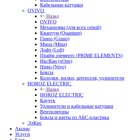
Кабельные катушки
OVIVO
Назад
OVIVO
Механизмы (для всех серий)
Квантум (Quantum)
Грано (Grano)
Мина (Mina)
Лофт (Loft)
Прайм элементс (PRIME ELEMENTS)
ИксВан (xOne)
Ниво (Nivo)
Боксы
Колодки, вилки, штепселя, удлинители
HOROZ ELECTRIC
Назад
HOROZ ELECTRIC
Каучук
Удлинители и кабельные катушки
Вентиляторы
Боксы и щиты из АБС-пластика
ЭлКис
Акции
Услуги
Блог