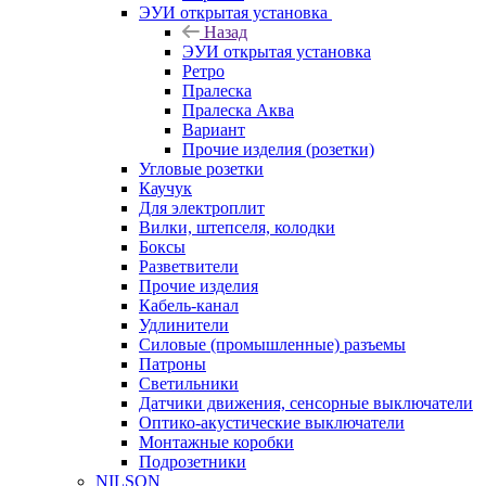
ЭУИ открытая установка
Назад
ЭУИ открытая установка
Ретро
Пралеска
Пралеска Аква
Вариант
Прочие изделия (розетки)
Угловые розетки
Каучук
Для электроплит
Вилки, штепселя, колодки
Боксы
Разветвители
Прочие изделия
Кабель-канал
Удлинители
Силовые (промышленные) разъемы
Патроны
Светильники
Датчики движения, сенсорные выключатели
Оптико-акустические выключатели
Монтажные коробки
Подрозетники
NILSON