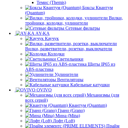
Темис (Themis)
Боксы Квантум
(Quantum)
Вилки,
тройники, колодки, удлинители
Сетевые фильтры
AY-KA
Каучук
Вилки, разветвители, розетки, выключатели
Колодки
Светильники
Щиты IP65 из
ABS-пластика
Удлинители
Вентиляторы
Кабельные катушки
OVIVO
Механизмы (для
всех серий)
Квантум (Quantum)
Грано (Grano)
Мина (Mina)
Лофт (Loft)
Прайм