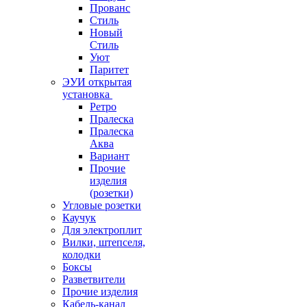
Прованс
Стиль
Новый
Стиль
Уют
Паритет
ЭУИ открытая
установка
Ретро
Пралеска
Пралеска
Аква
Вариант
Прочие
изделия
(розетки)
Угловые розетки
Каучук
Для электроплит
Вилки, штепселя,
колодки
Боксы
Разветвители
Прочие изделия
Кабель-канал