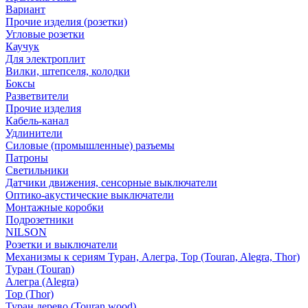
Вариант
Прочие изделия (розетки)
Угловые розетки
Каучук
Для электроплит
Вилки, штепселя, колодки
Боксы
Разветвители
Прочие изделия
Кабель-канал
Удлинители
Силовые (промышленные) разъемы
Патроны
Светильники
Датчики движения, сенсорные выключатели
Оптико-акустические выключатели
Монтажные коробки
Подрозетники
NILSON
Розетки и выключатели
Механизмы к сериям Туран, Алегра, Тор (Touran, Alegra, Thor)
Туран (Touran)
Алегра (Alegra)
Тор (Thor)
Туран дерево (Touran wood)