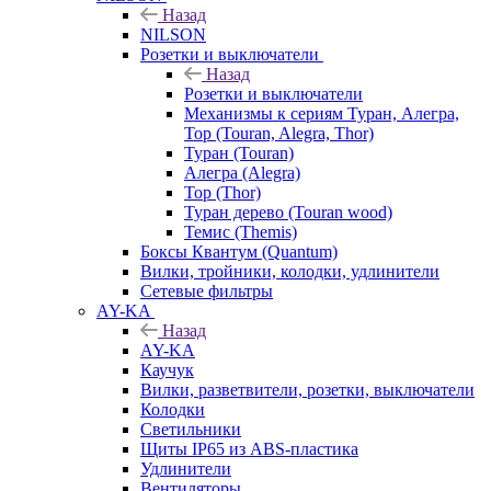
Назад
NILSON
Розетки и выключатели
Назад
Розетки и выключатели
Механизмы к сериям Туран, Алегра,
Тор (Touran, Alegra, Thor)
Туран (Touran)
Алегра (Alegra)
Тор (Thor)
Туран дерево (Touran wood)
Темис (Themis)
Боксы Квантум (Quantum)
Вилки, тройники, колодки, удлинители
Сетевые фильтры
AY-KA
Назад
AY-KA
Каучук
Вилки, разветвители, розетки, выключатели
Колодки
Светильники
Щиты IP65 из ABS-пластика
Удлинители
Вентиляторы