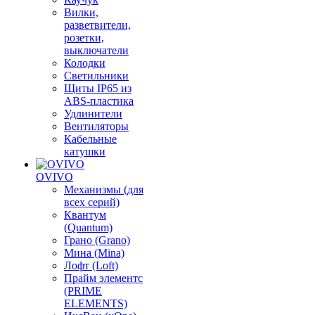
Вилки,
разветвители,
розетки,
выключатели
Колодки
Светильники
Щиты IP65 из
ABS-пластика
Удлинители
Вентиляторы
Кабельные
катушки
OVIVO
Механизмы (для
всех серий)
Квантум
(Quantum)
Грано (Grano)
Мина (Mina)
Лофт (Loft)
Прайм элементс
(PRIME
ELEMENTS)