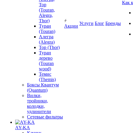
Как 
Тор
(Touran,
Alegra,
Thor)
Услуги
Блог
Бренды
Туран
Акции
(Touran)
Алегра
(Alegra)
Тор (Thor)
Туран
дерево
(Touran
wood)
Темис
(Themis)
Боксы Квантум
(Quantum)
Вилки,
тройники,
колодки,
удлинители
Сетевые фильтры
AY-KA
Каучук