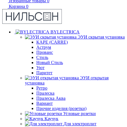
Избранные товары
0
Корзина
0
BYLECTRICA
ЭУИ скрытая установка
КАРЕ (CARRE)
Аструм
Прованс
Стиль
Новый Стиль
Уют
Паритет
ЭУИ открытая
установка
Ретро
Пралеска
Пралеска Аква
Вариант
Прочие изделия (розетки)
Угловые розетки
Каучук
Для электроплит