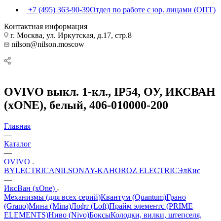
+7 (495) 363-90-39
Отдел по работе с юр. лицами (ОПТ)
Контактная информация
г. Москва, ул. Иркутская, д.17, стр.8
nilson@nilson.moscow
OVIVO выкл. 1-кл., IP54, ОУ, ИКСВАН
(xONE), белый, 406-010000-200
Главная
—
Каталог
—
OVIVO
BYLECTRICA
NILSON
AY-KA
HOROZ ELECTRIC
ЭлКис
—
ИксВан (xOne)
Механизмы (для всех серий)
Квантум (Quantum)
Грано
(Grano)
Мина (Mina)
Лофт (Loft)
Прайм элементс (PRIME
ELEMENTS)
Ниво (Nivo)
Боксы
Колодки, вилки, штепселя,