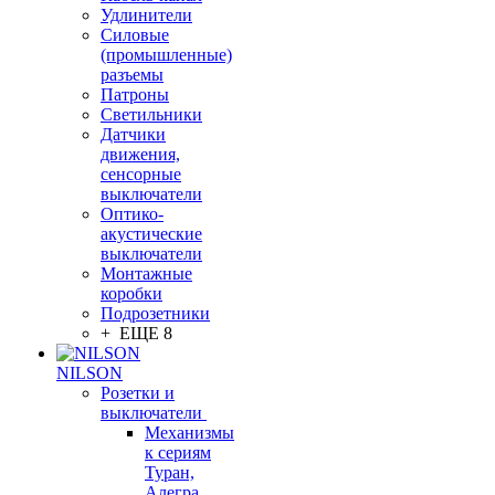
Удлинители
Силовые
(промышленные)
разъемы
Патроны
Светильники
Датчики
движения,
сенсорные
выключатели
Оптико-
акустические
выключатели
Монтажные
коробки
Подрозетники
+ ЕЩЕ 8
NILSON
Розетки и
выключатели
Механизмы
к сериям
Туран,
Алегра,