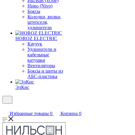
ИксВан (xOne)
Ниво (Nivo)
Боксы
Колодки, вилки,
штепселя,
удлинители
HOROZ ELECTRIC
Каучук
Удлинители и
кабельные
катушки
Вентиляторы
Боксы и щиты из
АБС-пластика
ЭлКис
Избранные товары
0
Корзина
0