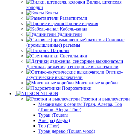
Вилки, штепселя,
колодки
Боксы
Разветвители
Прочие изделия
Кабель-канал
Удлинители
Силовые
(промышленные) разъемы
Патроны
Светильники
Датчики движения, сенсорные выключатели
Оптико-
акустические выключатели
Монтажные коробки
Подрозетники
NILSON
Розетки и выключатели
Механизмы к сериям Туран, Алегра, Тор
(Touran, Alegra, Thor)
Туран (Touran)
Алегра (Alegra)
Тор (Thor)
Туран дерево (Touran wood)