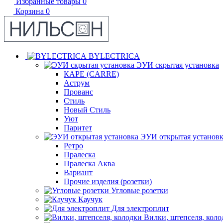
Избранные товары
0
Корзина
0
BYLECTRICA
ЭУИ скрытая установка
КАРЕ (CARRE)
Аструм
Прованс
Стиль
Новый Стиль
Уют
Паритет
ЭУИ открытая установ
Ретро
Пралеска
Пралеска Аква
Вариант
Прочие изделия (розетки)
Угловые розетки
Каучук
Для электроплит
Вилки, штепселя, коло