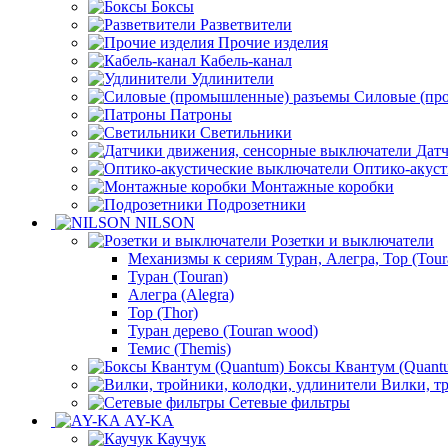
Боксы
Разветвители
Прочие изделия
Кабель-канал
Удлинители
Силовые (пр
Патроны
Светильники
Датч
Оптико-акуст
Монтажные коробки
Подрозетники
NILSON
Розетки и выключатели
Механизмы к сериям Туран, Алегра, Тор (Toura
Туран (Touran)
Алегра (Alegra)
Тор (Thor)
Туран дерево (Touran wood)
Темис (Themis)
Боксы Квантум (Quant
Вилки, т
Сетевые фильтры
AY-KA
Каучук