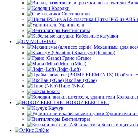
Вилк
Колодки
Светильники
Щиты IP65 из ABS-
Удлинители
Вентиляторы
Кабельные катушки
OVIVO
Механизмы (для всех
Квантум (Quantum)
Грано (Grano)
Мина (Mina)
Лофт (Loft)
Прайм эл
ИксВан (xOne)
Ниво (Nivo)
Боксы
Колодки, 
HOROZ ELECTRIC
Каучук
Удлинители и 
Вентиляторы
Боксы и щиты из
ЭлКис