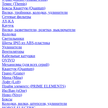
Темис (Themis)
Боксы Квантум (Quantum)
Вилки, тройники, колодки, удлинители
Сетевые фильтры
AY-KA
Каучук
Вилки, разветвители, розетки, выключатели
Колодки
Светильники
Щиты IP65 из ABS-пластика
Удлинители
Вентиляторы
Кабельные катушки
OVIVO
Механизмы (для всех серий)
Квантум (Quantum)
Грано (Grano)
Мина (Mina)
Лофт (Loft)
Прайм элементс (PRIME ELEMENTS)
ИксВан (xOne)
Ниво (Nivo)
Боксы
Колодки, вилки, штепселя, удлинители
HOROZ ELECTRIC