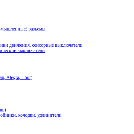
омышленные) разъемы
ики движения, сенсорные выключатели
ические выключатели
n, Alegra, Thor)
um)
ройники, колодки, удлинители