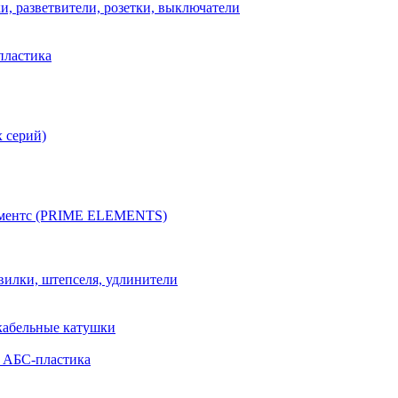
и, разветвители, розетки, выключатели
пластика
 серий)
ементс (PRIME ELEMENTS)
вилки, штепселя, удлинители
кабельные катушки
 АБС-пластика