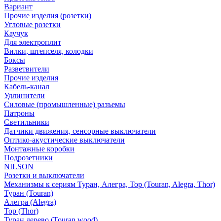
Вариант
Прочие изделия (розетки)
Угловые розетки
Каучук
Для электроплит
Вилки, штепселя, колодки
Боксы
Разветвители
Прочие изделия
Кабель-канал
Удлинители
Силовые (промышленные) разъемы
Патроны
Светильники
Датчики движения, сенсорные выключатели
Оптико-акустические выключатели
Монтажные коробки
Подрозетники
NILSON
Розетки и выключатели
Механизмы к сериям Туран, Алегра, Тор (Touran, Alegra, Thor)
Туран (Touran)
Алегра (Alegra)
Тор (Thor)
Туран дерево (Touran wood)